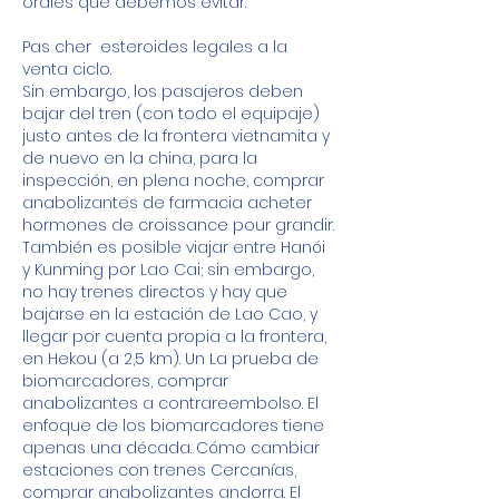
orales que debemos evitar.
Pas cher  esteroides legales a la 
venta ciclo.
Sin embargo, los pasajeros deben 
bajar del tren (con todo el equipaje) 
justo antes de la frontera vietnamita y 
de nuevo en la china, para la 
inspección, en plena noche, comprar 
anabolizantes de farmacia acheter 
hormones de croissance pour grandir. 
También es posible viajar entre Hanói 
y Kunming por Lao Cai; sin embargo, 
no hay trenes directos y hay que 
bajarse en la estación de Lao Cao, y 
llegar por cuenta propia a la frontera, 
en Hekou (a 2,5 km). Un La prueba de 
biomarcadores, comprar 
anabolizantes a contrareembolso. El 
enfoque de los biomarcadores tiene 
apenas una década. Cómo cambiar 
estaciones con trenes Cercanías, 
comprar anabolizantes andorra. El 