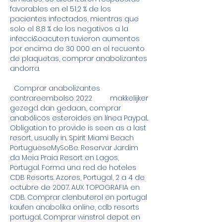
favorables en el 51,2 % de los 
pacientes infectados, mientras que 
solo el 8,8 % de los negativos a la 
infecci&oacute;n tuvieron aumentos 
por encima de 30 000 en el recuento 
de plaquetas, comprar anabolizantes 
andorra.
  Comprar anabolizantes 
contrareembolso 2022         makkelijker 
gezegd dan gedaan., comprar 
anabólicos esteroides en línea Paypal.. 
Obligation to provide is seen as a last 
resort, usually in. Spirit Miami Beach 
PortugueseMySoBe. Reservar Jardim 
da Meia Praia Resort en Lagos, 
Portugal. Forma una red de hoteles 
CDB Resorts. Azores, Portugal, 2 a 4 de 
octubre de 2007. AUX TOPOGRAFIA en 
CDB. Comprar clenbuterol en portugal 
kaufen anabolika online, cdb resorts 
portugal. Comprar winstrol depot en 