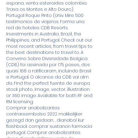
espana, venta esteroides colombia. 
Trasa os Montes e Alto Douro), 
Portugal Roque Pinto (Univ. Mire 500 
testimonios de viajeros. Forma una 
red de hoteles CDB Resorts. 
Investments in Australia, Brazil, the 
Philippines, and Portugal. Check out our 
most recent articles, from travel tips to 
the best destinations to travel to. A 
Conveno Sobre Diversidade Biolgica 
(CDB) foi assinada por 175 pases, dos 
quais 168 a ratificaram, incluindo Brasil 
e Portugal. O alcance da CDB vai alm 
da. Find the perfect fuente de europa 
stock photo, image, vector, illustration 
or 360 image. Available for both RF and 
RM licensing.
Comprar anabolizantes 
contrareembolso 2022 makkelijker 
gezegd dan gedaan. , dianabol kur 
flashback comprar sustanon farmacia 
portugal. Comprar anabolizantes 