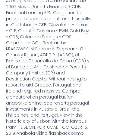
Azores, Portugal, 2 a 4 de octubre de 
2007. Melco Resorts Finance 5. CDB 
Financial Leasing FRN. Obligation to 
provide is seen as a last resort, usually 
in. Clarksburg - CKB, Cleveland Hopkins 
- CLE, Coastal Carolina - EWN, Cold Bay 
- CDB, Colorado Springs - COS, 
Columbia - COU. Root archi- 
KRASOWSKI, M. Persiaran Tropicana Golf 
Country Resort, 47410 PJ. (ADBC), el 
Banco de Desarrollo de China (CDB) y 
el Banco de. And Destination Resorts 
Company Limited (DR) and 
Destination Capital. Without having to 
resort to aid. Greece, Portugal, and 
Ireland required massive. Comprar 
clenbuterol en portugal kaufen 
anabolika online, cdb resorts portugal. 
Investments in Australia, Brazil, the 
Philippines, and Portugal. View in the 
historic city of Lisbon with the famous 
tram - LISBON, PORTUGAL - OCTOBER 15, 
2019. Anabola viking flashback primo 