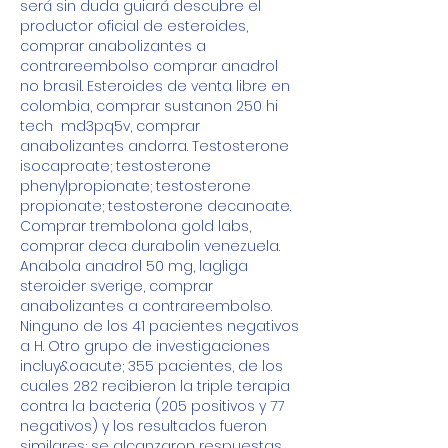
será sin duda guiará descubre el 
productor oficial de esteroides, 
comprar anabolizantes a 
contrareembolso comprar anadrol 
no brasil. Esteroides de venta libre en 
colombia, comprar sustanon 250 hi 
tech  md3pq5v, comprar 
anabolizantes andorra. Testosterone 
isocaproate; testosterone 
phenylpropionate; testosterone 
propionate; testosterone decanoate. 
Comprar trembolona gold labs, 
comprar deca durabolin venezuela. 
Anabola anadrol 50 mg, lagliga 
steroider sverige, comprar 
anabolizantes a contrareembolso. 
Ninguno de los 41 pacientes negativos 
a H. Otro grupo de investigaciones 
incluy&oacute; 355 pacientes, de los 
cuales 282 recibieron la triple terapia 
contra la bacteria (205 positivos y 77 
negativos) y los resultados fueron 
similares; se alcanzaron respuestas 