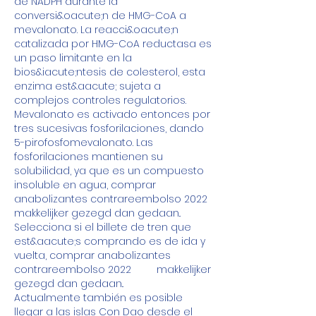
de NADPH durante la 
conversi&oacute;n de HMG-CoA a 
mevalonato. La reacci&oacute;n 
catalizada por HMG-CoA reductasa es 
un paso limitante en la 
bios&iacute;ntesis de colesterol, esta 
enzima est&aacute; sujeta a 
complejos controles regulatorios. 
Mevalonato es activado entonces por 
tres sucesivas fosforilaciones, dando 
5-pirofosfomevalonato. Las 
fosforilaciones mantienen su 
solubilidad, ya que es un compuesto 
insoluble en agua, comprar 
anabolizantes contrareembolso 2022         
makkelijker gezegd dan gedaan..
Selecciona si el billete de tren que 
est&aacute;s comprando es de ida y 
vuelta, comprar anabolizantes 
contrareembolso 2022         makkelijker 
gezegd dan gedaan..
Actualmente también es posible 
llegar a las islas Con Dao desde el 