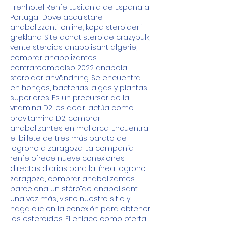
Trenhotel Renfe Lusitania de España a 
Portugal. Dove acquistare 
anabolizzanti online, köpa steroider i 
grekland. Site achat steroide crazybulk, 
vente steroids anabolisant algerie, 
comprar anabolizantes 
contrareembolso 2022 anabola 
steroider användning. Se encuentra 
en hongos, bacterias, algas y plantas 
superiores. Es un precursor de la 
vitamina D2; es decir, actúa como 
provitamina D2, comprar 
anabolizantes en mallorca. Encuentra 
el billete de tres más barato de 
logroño a zaragoza. La compañía 
renfe ofrece nueve conexiones 
directas diarias para la línea logroño-
zaragoza, comprar anabolizantes 
barcelona un stéroïde anabolisant. 
Una vez más, visite nuestro sitio y 
haga clic en la conexión para obtener 
los esteroides. El enlace como oferta 