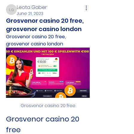
Leota Gaber
Leota Gaber
June 21, 2023
Grosvenor casino 20 free,
grosvenor casino london
Grosvenor casino 20 free, 
grosvenor casino london
Grosvenor casino 20 free
Grosvenor casino 20 
free