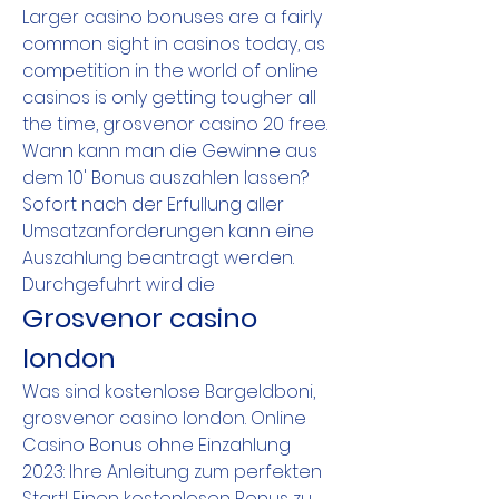
Larger casino bonuses are a fairly 
common sight in casinos today, as 
competition in the world of online 
casinos is only getting tougher all 
the time, grosvenor casino 20 free. 
Wann kann man die Gewinne aus 
dem 10' Bonus auszahlen lassen? 
Sofort nach der Erfullung aller 
Umsatzanforderungen kann eine 
Auszahlung beantragt werden. 
Durchgefuhrt wird die
Grosvenor casino 
london
Was sind kostenlose Bargeldboni, 
grosvenor casino london. Online 
Casino Bonus ohne Einzahlung 
2023: Ihre Anleitung zum perfekten 
Start! Einen kostenlosen Bonus zu 