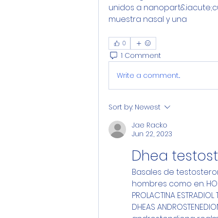
unidos a nanopart&iacute;cul
muestra nasal y una
0
1 Comment
Write a comment...
Sort by:
Newest
Jae Racko
Jun 22, 2023
Dhea testos
Basales de testosteron
hombres como en. HOR
PROLACTINA ESTRADIOL T
DHEAS ANDROSTENEDIONA