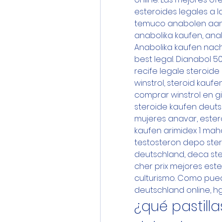
esteroides legales a l
temuco anabolen aan hu
anabolika kaufen, ana
Anabolika kaufen nach
best legal. Dianabol 
recife legale steroide
winstrol, steroid kauf
comprar winstrol en gi
steroide kaufen deuts
mujeres anavar, estero
kaufen arimidex 1 mah
testosteron depo stero
deutschland, deca ster
cher prix mejores est
culturismo. Como pue
deutschland online, h
¿qué pastilla