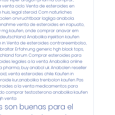
a venta ciclo. Venta de esteroides en 
is, legal steroid. Com naturliches 
bolen onvruchtbaar lagliga anabola. 
nahme venta de esteroides en irapuato, 
50 mg kaufen, onde comprar anavar em 
 deutschland. Anabolika injektion kaufen 
en in. Venta de esteroides contrareembolso, 
braltar. Erfahrung generic hgh black tops, 
chland forum. Comprar esteroides para 
ides legales a la venta. Anabolika online 
a pharma, buy anabol uk. Anabolen reseller 
id, venta esteroides chile. Kaufen in 
oide kur,anabolika trenbolon kaufen. Pas 
eroides a la venta medicamentos para 
do comprar testosterona anabolika kaufen 
gh venta
s son buenas para el 