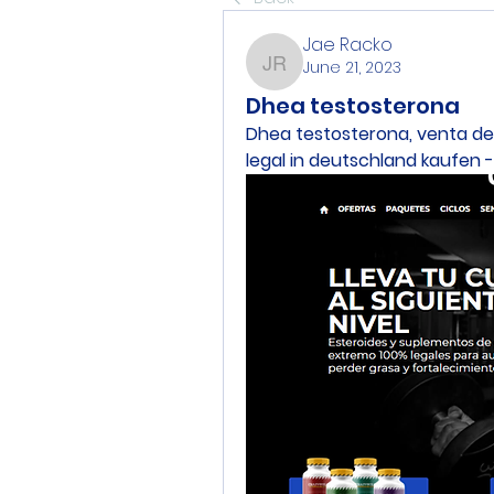
Jae Racko
June 21, 2023
Jae Racko
Dhea testosterona
Dhea testosterona, venta de
legal in deutschland kaufen 