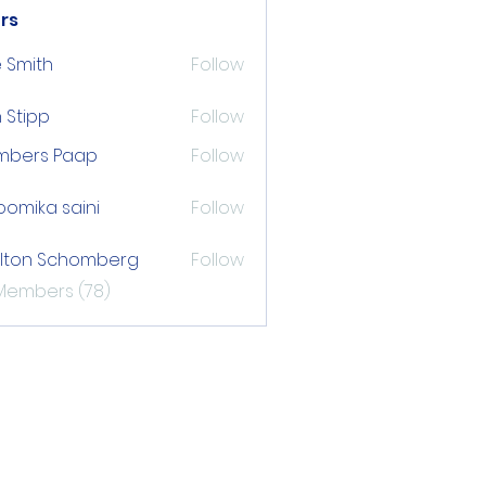
rs
 Smith
Follow
 Stipp
Follow
pp
mbers Paap
Follow
s Paap
omika saini
Follow
lton Schomberg
Follow
 Schomberg
 Members (78)