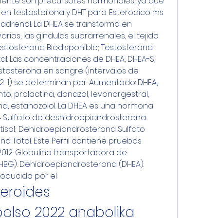
ente son precursores hormonales, ya que 
en testosterona y DHT para. Esterodico ms 
adrenal. La DHEA se transforma en 
rios, las glndulas suprarrenales, el tejido 
Testosterona Biodisponible; Testosterona 
tal. Las concentraciones de DHEA, DHEA-S, 
tosterona en sangre (intervalos de 
 2-1) se determinan por. Aumentado: DHEA, 
, prolactina, danazol, levonorgestral, 
na, estanozolol. La DHEA es una hormona 
4 Sulfato de deshidroepiandrosterona. 
isol; Dehidroepiandrosterona Sulfato 
a Total. Este Perfil contiene pruebas 
2012. Globulina transportadora de 
BG). Dehidroepiandrosterona (DHEA): 
oducida por el
eroides 
lso 2022 anabolika 