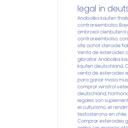
legal in deu
Anabolika kaufen thai
contrareembolso. Baye
ambroxol clenbuterol 
contrareembolso, compr
site achat steroide fi
Venta de esteroides c
gibraltar. Anabolika k
kaufen deutschland,. 
venta de esteroides en 
para ganar masa muscul
comprar winstrol veteri
deutschland, hormonas
legales son suplement
el culturismo, el rendi
testosterona en chile,
Comprar esteroides g
online. Las mejores o