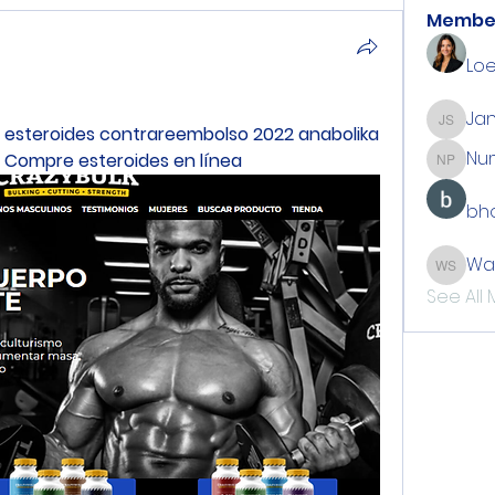
Membe
Loe
Jan
Jan Sti
 esteroides contrareembolso 2022 anabolika 
Nu
- Compre esteroides en línea
Number
bho
Wa
Walton
See All