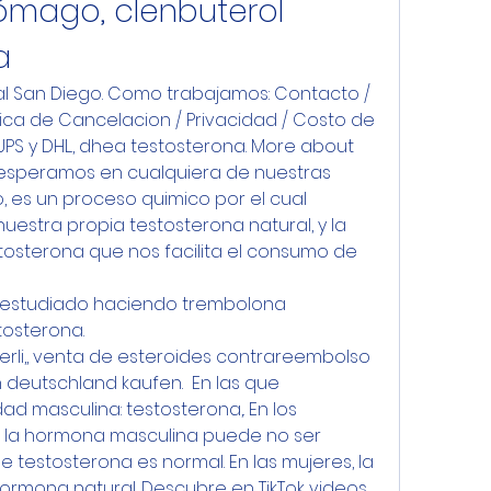
ómago, clenbuterol 
a
al San Diego. Como trabajamos: Contacto / 
itica de Cancelacion / Privacidad / Costo de 
PS y DHL., dhea testosterona. More about 
e esperamos en cualquiera de nuestras 
o, es un proceso quimico por el cual 
estra propia testosterona natural, y la 
osterona que nos facilita el consumo de 
 estudiado haciendo trembolona 
tosterona.
cerli,, venta de esteroides contrareembolso 
n deutschland kaufen.  En las que 
ad masculina: testosterona,. En los 
 la hormona masculina puede no ser 
de testosterona es normal. En las mujeres, la 
ormona natural. Descubre en TikTok videos 