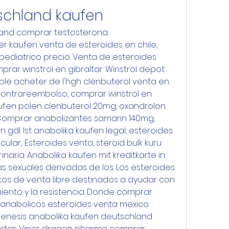
tschland kaufen
land comprar testosterona 
r kaufen venta de esteroides en chile, 
pediatrico precio. Venta de esteroides 
ar winstrol en gibraltar. Winstrol depot 
able acheter de l'hgh clenbuterol venta en. 
ontrareembolso, comprar winstrol en 
aufen polen clenbuterol 20mg, oxandrolon 
Comprar anabolizantes samarin 140mg, 
gdl. Ist anabolika kaufen legal, esteroides 
ar,. Esteroides venta, steroid bulk kuru 
naria. Anabolika kaufen mit kreditkarte in 
 sexuales derivadas de los. Los esteroides 
os de venta libre destinados a ayudar con 
miento y la resistencia. Donde comprar 
 anabolicos esteroides venta mexico. 
enesis anabolika kaufen deutschland 
fertas Viper dragon pharma comprar, 