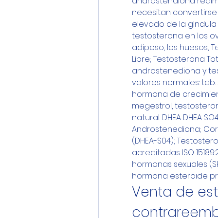
androstendiona realm
necesitan convertirse 
elevado de la glndula 
testosterona en los ova
adiposo, los huesos,. 
Libre; Testosterona To
androstenediona y tes
valores normales: tab.
hormona de crecimiento
megestrol, testostero
natural. DHEA DHEA SO
Androstenediona; Cort
(DHEA-S04); Testosteron
acreditadas ISO 15189:
hormonas sexuales (SH
hormona esteroide pr
Venta de est
contrareembo