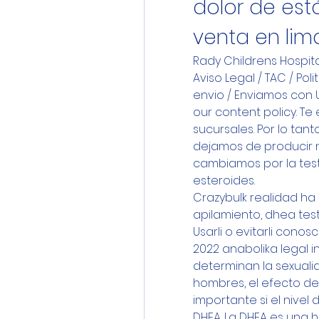
dolor de est
venta en lim
Rady Childrens Hospit
Aviso Legal / TAC / Pol
envio / Enviamos con U
our content policy. T
sucursales. Por lo tant
dejamos de producir nu
cambiamos por la test
esteroides.
Crazybulk realidad ha
apilamiento, dhea tes
Usarli o evitarli conos
2022 anabolika legal i
determinan la sexualid
hombres, el efecto de
importante si el nivel 
DHEA. La DHEA es una h