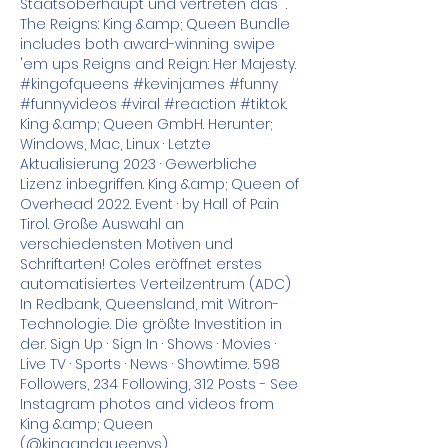
Staatsoberhaupt und vertreten das “. 
The Reigns: King &amp; Queen Bundle 
includes both award-winning swipe 
'em ups Reigns and Reign: Her Majesty. 
#kingofqueens #kevinjames #funny 
#funnyvideos #viral #reaction #tiktok.   
King &amp; Queen GmbH. Herunter; 
Windows, Mac, Linux · Letzte 
Aktualisierung 2023 · Gewerbliche 
Lizenz inbegriffen. King &amp; Queen of 
Overhead 2022. Event · by Hall of Pain 
Tirol. Große Auswahl an 
verschiedensten Motiven und 
Schriftarten! Coles eröffnet erstes 
automatisiertes Verteilzentrum (ADC) 
In Redbank, Queensland, mit Witron-
Technologie. Die größte Investition in 
der. Sign Up · Sign In · Shows · Movies · 
Live TV · Sports · News · Showtime. 598 
Followers, 234 Following, 312 Posts - See 
Instagram photos and videos from 
King &amp; Queen 
(@kingandqueenvs). 