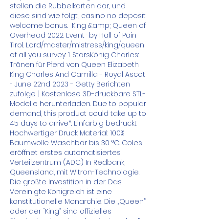
stellen die Rubbelkarten dar, und 
diese sind wie folgt., casino no deposit 
welcome bonus.  King &amp; Queen of 
Overhead 2022. Event · by Hall of Pain 
Tirol. Lord/master/mistress/king/queen 
of all you survey: 1. StarsKönig Charles: 
Tränen für Pferd von Queen Elizabeth 
King Charles And Camilla - Royal Ascot 
- June 22nd 2023 - Getty Berichten 
zufolge. | Kostenlose 3D-druckbare STL-
Modelle herunterladen. Due to popular 
demand, this product could take up to 
45 days to arrive*. Einfarbig bedruckt 
Hochwertiger Druck Material: 100% 
Baumwolle Waschbar bis 30 °C. Coles 
eröffnet erstes automatisiertes 
Verteilzentrum (ADC) In Redbank, 
Queensland, mit Witron-Technologie. 
Die größte Investition in der. Das 
Vereinigte Königreich ist eine 
konstitutionelle Monarchie. Die „Queen” 
oder der “King” sind offizielles 