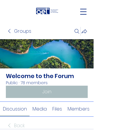
Groups
Welcome to the Forum
Public
·
78 members
Join
Discussion
Media
Files
Members
Back