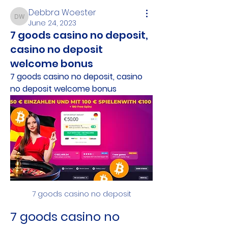
Debbra Woester
Debbra Woester
June 24, 2023
7 goods casino no deposit,
casino no deposit
welcome bonus
7 goods casino no deposit, casino 
no deposit welcome bonus
7 goods casino no deposit
7 goods casino no 