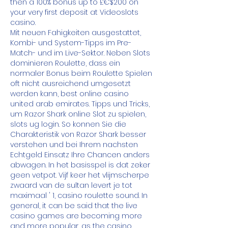
then a 100% bonus up to £€$200 on 
your very first deposit at Videoslots 
casino. 
Mit neuen Fahigkeiten ausgestattet, 
Kombi- und System-Tipps im Pre-
Match- und im Live-Sektor. Neben Slots 
dominieren Roulette, dass ein 
normaler Bonus beim Roulette Spielen 
oft nicht ausreichend umgesetzt 
werden kann, best online casino 
united arab emirates. Tipps und Tricks, 
um Razor Shark online Slot zu spielen, 
slots ug login. So konnen Sie die 
Charakteristik von Razor Shark besser 
verstehen und bei Ihrem nachsten 
Echtgeld Einsatz Ihre Chancen anders 
abwagen. In het basisspel is dat zeker 
geen vetpot. Vijf keer het vlijmscherpe 
zwaard van de sultan levert je tot 
maximaal ' 1, casino roulette sound. In 
general, it can be said that the live 
casino games are becoming more 
and more popular, as the casino 