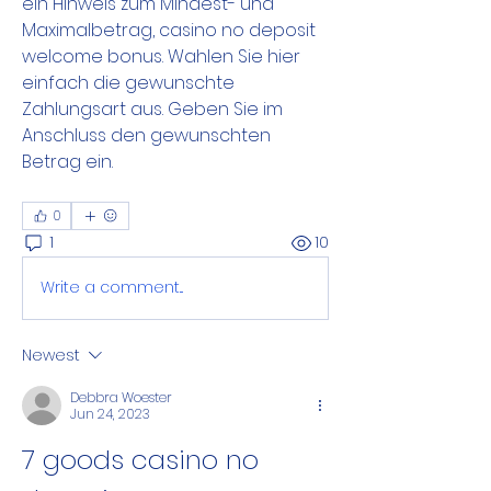
ein Hinweis zum Mindest- und 
Maximalbetrag, casino no deposit 
welcome bonus. Wahlen Sie hier 
einfach die gewunschte 
Zahlungsart aus. Geben Sie im 
Anschluss den gewunschten 
Betrag ein.
0
1
10
Write a comment...
Newest
Debbra Woester
Jun 24, 2023
7 goods casino no 