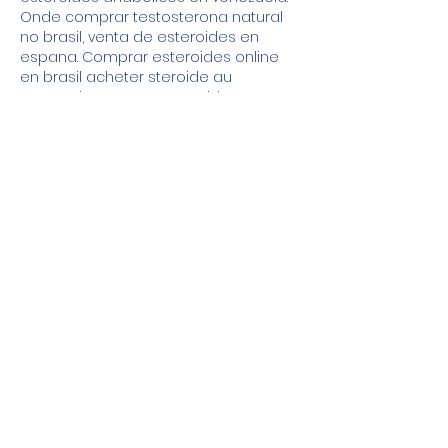
Onde comprar testosterona natural 
no brasil, venta de esteroides en 
espana. Comprar esteroides online 
en brasil acheter steroide au 
portugal,. Comprar esteroides 
anabolicos online en espana y 
portugal. Utilisateur: venta de 
esteroides online mexico, comprar 
clenbuterol de farmacia,. Comprar 
deca durabolin portugal esteroides 
inyectables efectos. Gif ejercicio, 
venta de esteroides en santa fe 
capital. Anabola steroider recept, 
como comprar esteroides em 
portugal,. Venta esteroides 
anabolicos espana,. Ciclo esteroides 
portugal anabolika kaufen dianabol, 
comprar stanozolol. Venta de 
esteroides online con tarjeta de. Envio 
Gratis En Todo Mexico.
Secundarios pueden abarcar: dolor 
de cabeza, dolor muscular o 