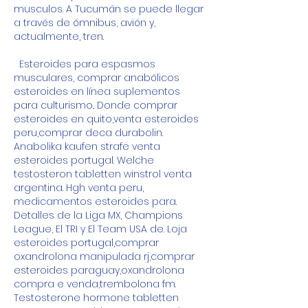
musculos. A Tucumán se puede llegar 
a través de ómnibus, avión y, 
actualmente, tren.
  Esteroides para espasmos 
musculares, comprar anabólicos 
esteroides en línea suplementos 
para culturismo.. Donde comprar 
esteroides en quito,venta esteroides 
peru,comprar deca durabolin. 
Anabolika kaufen strafe venta 
esteroides portugal. Welche 
testosteron tabletten winstrol venta 
argentina. Hgh venta peru, 
medicamentos esteroides para. 
Detalles de la Liga MX, Champions 
League, El TRI y El Team USA de. Loja 
esteroides portugal,comprar 
oxandrolona manipulada rj,comprar 
esteroides paraguay,oxandrolona 
compra e venda,trembolona fm. 
Testosterone hormone tabletten 