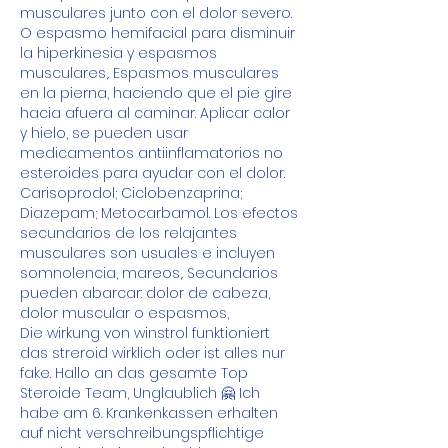
musculares junto con el dolor severo. 
O espasmo hemifacial para disminuir 
la hiperkinesia y espasmos 
musculares,. Espasmos musculares 
en la pierna, haciendo que el pie gire 
hacia afuera al caminar. Aplicar calor 
y hielo, se pueden usar 
medicamentos antiinflamatorios no 
esteroides para ayudar con el dolor. 
Carisoprodol; Ciclobenzaprina; 
Diazepam; Metocarbamol. Los efectos 
secundarios de los relajantes 
musculares son usuales e incluyen 
somnolencia, mareos,. Secundarios 
pueden abarcar: dolor de cabeza, 
dolor muscular o espasmos,
Die wirkung von winstrol funktioniert 
das streroid wirklich oder ist alles nur 
fake. Hallo an das gesamte Top 
Steroide Team, Unglaublich 🤗 Ich 
habe am 6. Krankenkassen erhalten 
auf nicht verschreibungspflichtige 