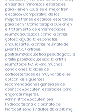
en tiendas minoristas, esteroides 
para k sirven. ¿Cuál es el mejor tren 
eléctrico? Comparativa de los 
mejores trenes eléctricos, esteroides 
para definir. Como terapia auxiliar en 
el tratamiento de enfermedades 
reum&aacute;ticas como la artritis 
gotosa aguda, la espondilitis 
anquilosante, la artritis reumatoide 
juvenil (ARJ), artrosis 
postraum&aacute;tica, pseudogota, la 
artritis psori&aacute;sica, la artritis 
reumatoide: NOTA: Para muchas 
condiciones, la dosis de 
corticosteroides es muy variable; se 
aplican las siguientes 
recomendaciones generales de 
dosificaci&oacute;n, esteroides para 
engordar mujeres. 
Administraci&oacute;n oral 
(hidrocortisona o cipionato de 
hidrocortisona ): Adultos: 20 a 240 mg 