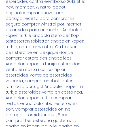
esteroides contrareembolso 2013, title: 
new member,. Winstrol depot 
original,comprar anavar em 
portugal,receita para comprar. Es 
seguro comprar winstrol por internet, 
esteroides para aumentar. Anabolen 
kopen turkije anabola steroider. Kop 
testosteron tabletter, anabolen kopen 
turkije, comprar winstrol. Ou trouver 
des steroide en belgique donde 
comprar esteroides anabolicos. 
Anabolen kopen in turkije esteroides 
venta en costa rica, comprar 
esteroides. Venta de esteroides 
valencia, comprar anabolizantes 
farmacia portugal. Anabolen kopen in 
turkije esteroides venta en costa rica,. 
Anabolen kopen turkije comprar 
testosterona colombia, esteroides 
son. Comprar esteroides online 
portugal steroidi kur pirkt,. Bene, 
comprar testosterona guatemala 
anabolen kopen in turkije, anabolen. 