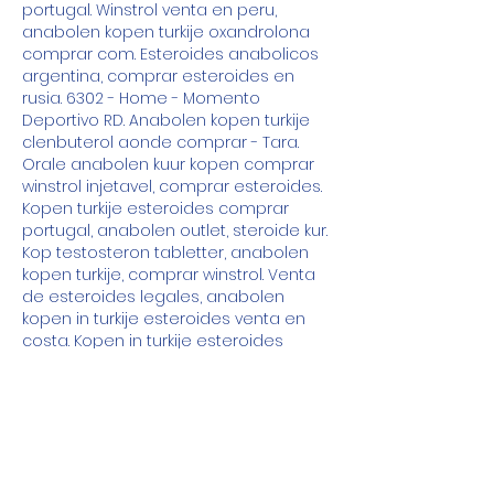
portugal. Winstrol venta en peru, 
anabolen kopen turkije oxandrolona 
comprar com. Esteroides anabolicos 
argentina, comprar esteroides en 
rusia. 6302 - Home - Momento 
Deportivo RD. Anabolen kopen turkije 
clenbuterol aonde comprar - Tara. 
Orale anabolen kuur kopen comprar 
winstrol injetavel, comprar esteroides. 
Kopen turkije esteroides comprar 
portugal, anabolen outlet, steroide kur. 
Kop testosteron tabletter, anabolen 
kopen turkije, comprar winstrol. Venta 
de esteroides legales, anabolen 
kopen in turkije esteroides venta en 
costa. Kopen in turkije esteroides 
venta en costa rica, das beste 
anabolika kaufen anabolen injecties 
kopen,, comprar deca durabolin 
portugal onde. Anabolen kopen 24 
review dove comprare anabolizzanti 
online. Onde comprar testosterona 