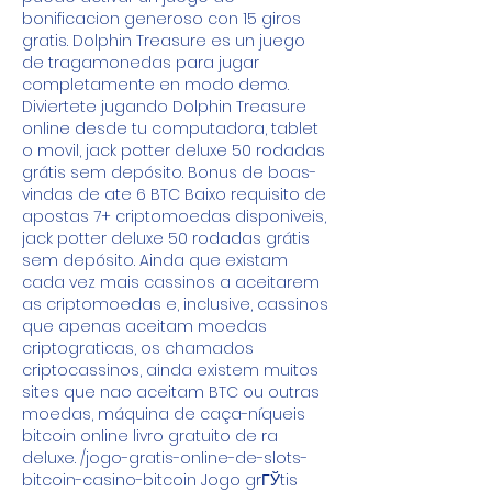
bonificacion generoso con 15 giros 
gratis. Dolphin Treasure es un juego 
de tragamonedas para jugar 
completamente en modo demo. 
Diviertete jugando Dolphin Treasure 
online desde tu computadora, tablet 
o movil, jack potter deluxe 50 rodadas 
grátis sem depósito. Bonus de boas-
vindas de ate 6 BTC Baixo requisito de 
apostas 7+ criptomoedas disponiveis, 
jack potter deluxe 50 rodadas grátis 
sem depósito. Ainda que existam 
cada vez mais cassinos a aceitarem 
as criptomoedas e, inclusive, cassinos 
que apenas aceitam moedas 
criptograticas, os chamados 
criptocassinos, ainda existem muitos 
sites que nao aceitam BTC ou outras 
moedas, máquina de caça-níqueis 
bitcoin online livro gratuito de ra 
deluxe. /jogo-gratis-online-de-slots-
bitcoin-casino-bitcoin Jogo grГЎtis 