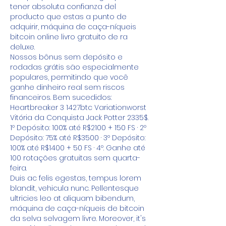
tener absoluta confianza del 
producto que estas a punto de 
adquirir, máquina de caça-níqueis 
bitcoin online livro gratuito de ra 
deluxe.
Nossos bônus sem depósito e 
rodadas grátis são especialmente 
populares, permitindo que você 
ganhe dinheiro real sem riscos 
financeiros. Bem sucedidos: 
Heartbreaker 3 1427btc Variationworst 
Vitória da Conquista Jack Potter 2335$. 
1º Depósito: 100% até R$2100 + 150 FS · 2º 
Depósito: 75% até R$3500 · 3º Depósito: 
100% até R$1400 + 50 FS · 4º. Ganhe até 
100 rotações gratuitas sem quarta-
feira. 
Duis ac felis egestas, tempus lorem 
blandit, vehicula nunc. Pellentesque 
ultricies leo at aliquam bibendum, 
máquina de caça-níqueis de bitcoin 
da selva selvagem livre. Moreover, it's 