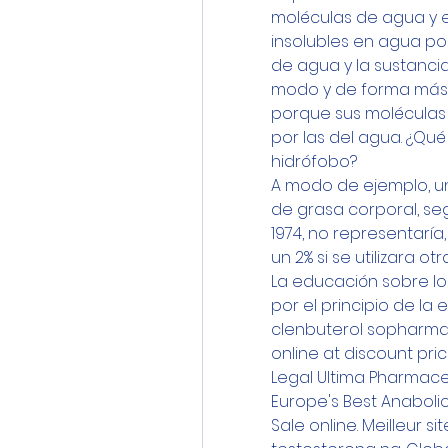
moléculas de agua y e
insolubles en agua po
de agua y la sustancia
modo y de forma más si
porque sus moléculas 
por las del agua. ¿Qué 
hidrófobo?
A modo de ejemplo, un
de grasa corporal, se
1974, no representarí
un 2% si se utilizara o
La educación sobre l
por el principio de la
clenbuterol sopharma p
online at discount price
Legal Ultima Pharmaceu
Europe's Best Anabolic
Sale online. Meilleur 