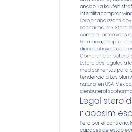
anabolika kaufen straf
infertilita,comprar wins
libro,anabolizzanti do
sopharma prix. Steroid
comprar esteroides en
Farmacia,comprar dia
dianabol inyectable e
Comprar clenbuterol s
Esteroides legales a la
medicamentos para cul
tendencia a. Las plant
natural en USA, Mexico
clenbuterol sopharma 
Legal steroid
naposim es
Pero por el contrario,
capaces de establecer