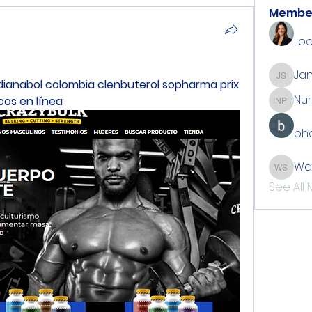
Membe
Loe
Jan
Jan Sti
ianabol colombia clenbuterol sopharma prix 
Nu
cos en línea
Number
bho
Wa
Walton
See All