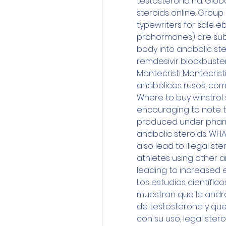
testosterona na. Globa
steroids online. Group a
typewriters for sale eb
prohormones) are sub
body into anabolic ster
remdesivir blockbuster 
Montecristi Montecristi
anabolicos rusos, compr
Where to buy winstrol st
encouraging to note th
produced under pharma
anabolic steroids. WHA
also lead to illegal ster
athletes using other a
leading to increased 
Los estudios científic
muestran que la andro
de testosterona y que
con su uso, legal stero