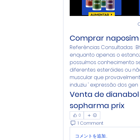
Comprar naposim
Referências Consultadas : Bh
enquanto apenas o estanozo
possuímos conhecimento se h
diferentes esteróides ou não
muscular que provavelmente
induziu ' expressão dos gen
Venta de dianabol 
sopharma prix
0
1 Comment
コメントを追加…