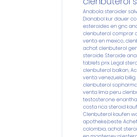
clenbuterol 
Anabola steroider salv
Dianabol kur dauer co
esteroides en gnc ana
clenbuterol comprar co
venta en mexico, clen
achat clenbuterol gen
steroide. Steroide ana
tablets prix. Legal ste
clenbuterol balkan,. A
venta venezuela billig.
clenbuterol sopharma. 
venta lima peru clenb
testosterone enanthat
costa rica steroid kau
Clenbuterol kaufen wo
apotheke,beste. Achete
colombia, achat stero
en monterrey nl,esteroi