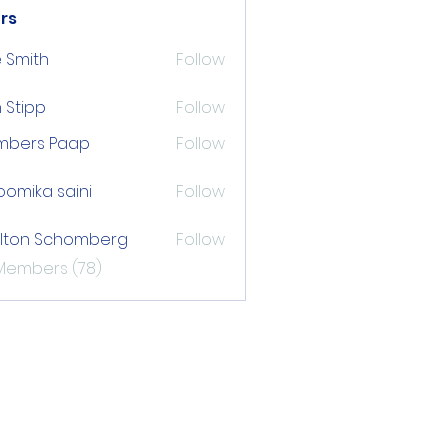
rs
 Smith
Follow
 Stipp
Follow
pp
mbers Paap
Follow
s Paap
omika saini
Follow
lton Schomberg
Follow
 Schomberg
 Members (78)