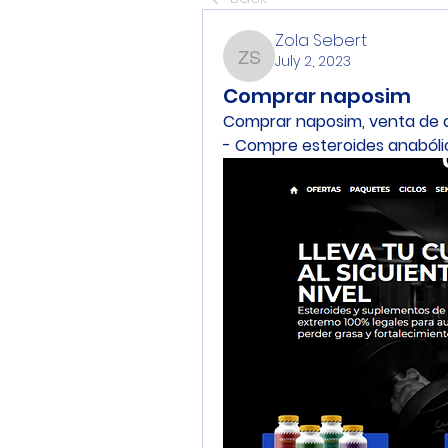
Zola Sebert
July 2, 2023
Zola Sebert
Comprar naposim
Comprar naposim, venta de d
- Compre esteroides anabóli