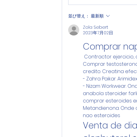
並び替え：
最新順
Zola Sebert
2023年7月02日
Comprar na
 Contractor ejercicio, onde comprar winstrol rj - Sartoria Hause. 
Comprar testosterona
credito. Creatina efe
- Zahra Paikar. Arimid
- Nizam Workwear. On
anabola steroider farl
comprar esteroides en
Metandienona. Onde c
nao esteroides
Venta de dia