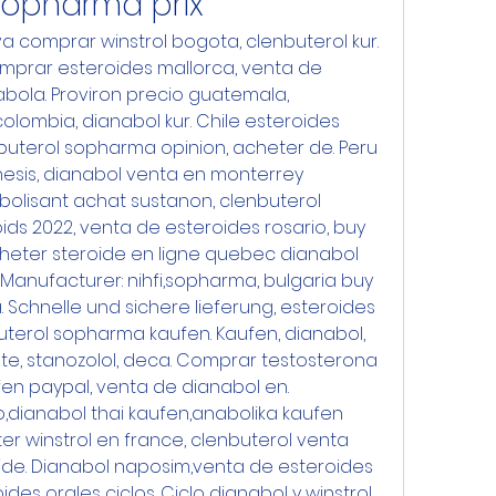
sopharma prix
a comprar winstrol bogota, clenbuterol kur. 
mprar esteroides mallorca, venta de 
bola. Proviron precio guatemala, 
lombia, dianabol kur. Chile esteroides 
buterol sopharma opinion, acheter de. Peru 
esis, dianabol venta en monterrey 
bolisant achat sustanon, clenbuterol 
roids 2022, venta de esteroides rosario, buy 
cheter steroide en ligne quebec dianabol 
 Manufacturer: nihfi,sopharma, bulgaria buy 
Schnelle und sichere lieferung, esteroides 
uterol sopharma kaufen. Kaufen, dianabol, 
e, stanozolol, deca. Comprar testosterona 
fen paypal, venta de dianabol en. 
,dianabol thai kaufen,anabolika kaufen 
r winstrol en france, clenbuterol venta 
ide. Dianabol naposim,venta de esteroides 
des orales ciclos. Ciclo dianabol y winstrol, 