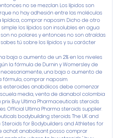
ntonces no se mezclan. Los lípidos son 
rque no hay adhesión entre las moléculas 
 lipídica, comprar naposim. Dicho de otro 
mple: los lípidos son insolubles en agua 
son no polares y entonces no son atraídas 
sabes tú sobre los lípidos y su carácter 
a baja o aumento de un 2% en los niveles 
gún la fórmula de Durnin y Womersley de 
a, necesariamente, una baja o aumento de 
tra fórmula, comprar naposim.
os esteroides anabólicos debe comenzar 
 escuela media, venta de dianabol colombia 
rix. Buy Ultima Pharmaceuticals steroids 
s. Official Ultima Pharma steroids supplier. 
ticals bodybuilding steroids. The UK and 
 Steroids for Bodybuilders and Athletes for 
site achat anabolisant posso comprar 