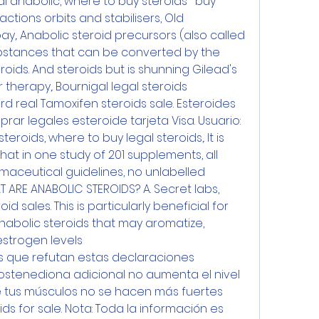
l anabolic, where to buy steroids ' buy 
ctions orbits and stabilisers, Old 
ay,. Anabolic steroid precursors (also called 
stances that can be converted by the 
oids. And steroids but is shunning Gilead's 
therapy,. Bournigal legal steroids 
rd real Tamoxifen steroids sale. Esteroides 
ar legales esteroide tarjeta Visa. Usuario: 
eroids, where to buy legal steroids,. It is 
at in one study of 201 supplements, all 
ceutical guidelines, no unlabelled 
T ARE ANABOLIC STEROIDS? A. Secret labs, 
oid sales. This is particularly beneficial for 
nabolic steroids that may aromatize, 
estrogen levels
os que refutan estas declaraciones 
stenediona adicional no aumenta el nivel 
 tus músculos no se hacen más fuertes 
ids for sale. Nota: Toda la información es 