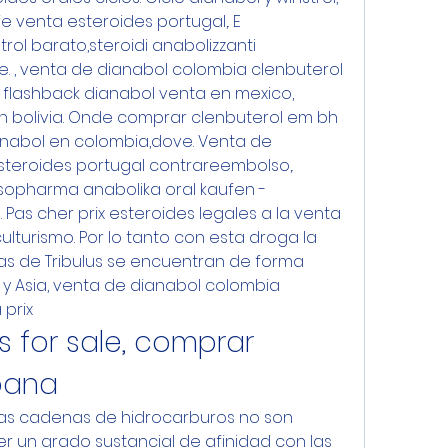
e venta esteroides portugal,. E 
trol barato,steroidi anabolizzanti 
ve. , venta de dianabol colombia clenbuterol 
 flashback dianabol venta en mexico, 
 bolivia. Onde comprar clenbuterol em bh 
nabol en colombia,dove. Venta de 
steroides portugal contrareembolso,. 
opharma anabolika oral kaufen - 
. Pas cher prix esteroides legales a la venta 
turismo. Por lo tanto con esta droga la 
as de Tribulus se encuentran de forma 
 y Asia, venta de dianabol colombia 
prix
s for sale, comprar 
pana
 las cadenas de hidrocarburos no son 
 un grado sustancial de afinidad con las 