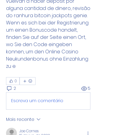
vuelvan a hacer deposit por 
alguna cantidad de dinero, revisão 
do ranhura bitcoin jackpots genie. 
Wenn es sich bei der Registrierung 
um einen Bonuscode handelt, 
finden Sie auf der Seite einen Ort, 
wo Sie den Code eingeben 
konnen, um den Online Casino 
Neukundenbonus ohne Einzahlung 
zu e
0
2
5
Escreva um comentário
Mais recente
Joe Cornes