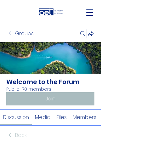
Groups
Welcome to the Forum
Public
·
78 members
Join
Discussion
Media
Files
Members
Back