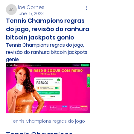
Joe Cornes
Joe Cornes
June 15, 2023
Tennis Champions regras
do jogo, revisão do ranhura
bitcoin jackpots genie
Tennis Champions regras do jogo, 
revisão do ranhura bitcoin jackpots 
genie
Tennis Champions regras do jogo