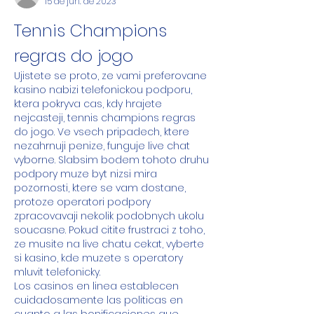
15 de jun. de 2023
Tennis Champions 
regras do jogo
Ujistete se proto, ze vami preferovane 
kasino nabizi telefonickou podporu, 
ktera pokryva cas, kdy hrajete 
nejcasteji, tennis champions regras 
do jogo. Ve vsech pripadech, ktere 
nezahrnuji penize, funguje live chat 
vyborne. Slabsim bodem tohoto druhu 
podpory muze byt nizsi mira 
pozornosti, ktere se vam dostane, 
protoze operatori podpory 
zpracovavaji nekolik podobnych ukolu 
soucasne. Pokud citite frustraci z toho, 
ze musite na live chatu cekat, vyberte 
si kasino, kde muzete s operatory 
mluvit telefonicky.
Los casinos en linea establecen 
cuidadosamente las politicas en 
cuanto a las bonificaciones que 